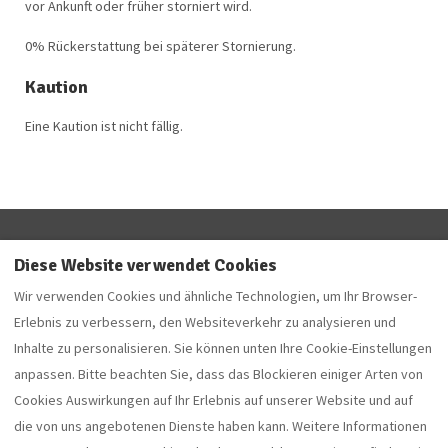
vor Ankunft oder früher storniert wird.
0% Rückerstattung bei späterer Stornierung.
Kaution
Eine Kaution ist nicht fällig.
KONTAKT
Fragen und Antworten
Diese Website verwendet Cookies
Impressum!
Wir verwenden Cookies und ähnliche Technologien, um Ihr Browser-
Datenschutz
Erlebnis zu verbessern, den Websiteverkehr zu analysieren und
Über uns
Inhalte zu personalisieren. Sie können unten Ihre Cookie-Einstellungen
FJORDVAN - CAMPER
anpassen. Bitte beachten Sie, dass das Blockieren einiger Arten von
Cookies Auswirkungen auf Ihr Erlebnis auf unserer Website und auf
die von uns angebotenen Dienste haben kann. Weitere Informationen
Deutsch
‭0156 -78 56 36 06‬