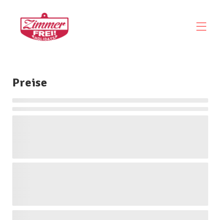
Home
Anfrage
Preise
virtueller Rundgang
Übersicht
Lage
Fotos
Preise
Belegungskalender
Bewertungen
Kontakt